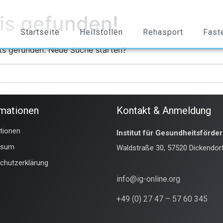
is gefunden!
Startseite
Heilstollen
Rehasport
Fast
ts gefunden. Neue Suche starten?
rmationen
Kontakt & Anmeldung
ationen
Institut für Gesundheitsförde
ssum
Waldstraße 30, 57520 Dickendor
chutzerklärung
info@ig-online.org
+49 (0) 27 47 – 57 60 345