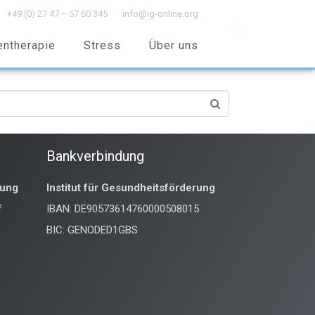
+49 (0) 27 47 – 57 60 345
info@ig-online.org
entherapie
Stress
Über uns
Bankverbindung
rung
Institut für Gesundheitsförderung
f
IBAN: DE90573614760000508015
BIC: GENODED1GBS