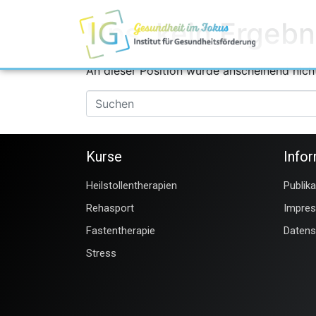
Ups, kein Ergebn
An dieser Position wurde anscheinend nich
Kurse
Info
Heilstollentherapien
Publik
Rehasport
Impre
Fastentherapie
Datens
Stress