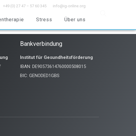
+49 (0) 27 47 – 57 60 345
info@ig-online.org
entherapie
Stress
Über uns
Bankverbindung
rung
Institut für Gesundheitsförderung
f
IBAN: DE90573614760000508015
BIC: GENODED1GBS