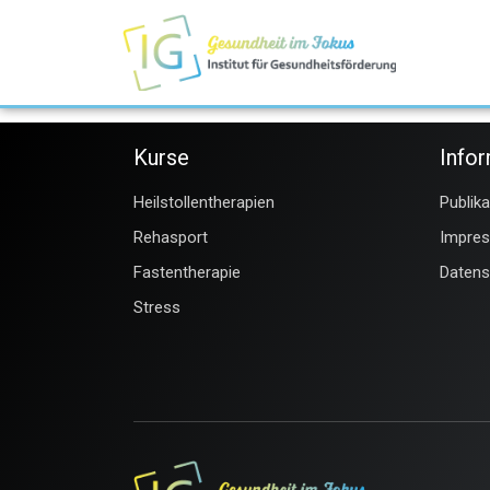
Kurse
Info
Heilstollentherapien
Publik
Rehasport
Impre
Fastentherapie
Datens
Stress